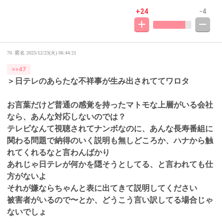
+24
-4
70. 匿名
2025/12/23(火) 06:44:21
>>47
＞日テレのあらたな不祥事が生み出されててワロタ
お言葉だけど普通の感覚を持ったマトモな上層がいる会社
なら、あんな対応しないのでは？
テレビなんて視聴されてナンボなのに、あんな長寿番組に
関わる問題で納得のいく説明も無しどころか、ハナから触
れてくれるなと言わんばかり
あれじゃ日テレが何かを隠そうとしてる、と言われても仕
方がないよ
それが嫌ならちゃんと表に出てきて説明してください
被害者がいるので〜とか、どうこう言い訳してる場合じゃ
ないでしょ