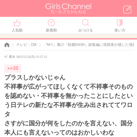
人気順
新着順
みつける
使い方
テレビ・CM
『M-1』裏の『鉄腕DASH』総集編に視聴者が感じた強
47. 匿名 2025/12/22(月) 15:57:12
>>35
プラスしかないじゃん
不祥事が広がってほしくなくて不祥事そのもの
を認めない・不祥事を無かったことにしたとい
う日テレの新たな不祥事が生み出されててワロ
タ
さすがに国分が何をしたのかを言えない、国分
本人にも言えないってのはおかしいわな