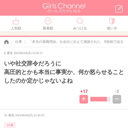
人気順
新着順
みつける
使い方
仕事
「本当の退職理由」を会社に伝えて感謝された X投稿で辿る「
8. 匿名 2024/06/03(月) 15:59:11
いや社交辞令だろうに
高圧的とかも本当に事実か、何か怒らせること
したのか定かじゃないよね
+17
-3
70. 匿名
2024/06/03(月) 23:42:20
>>8