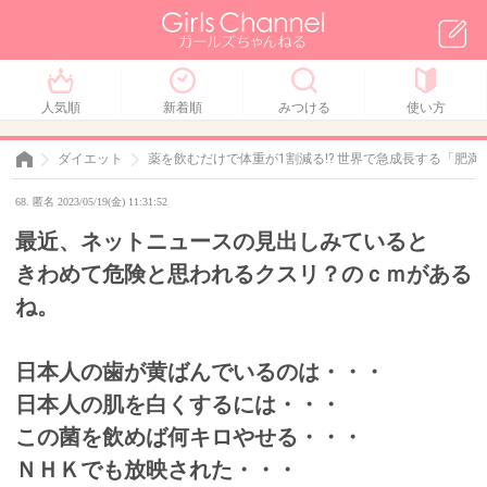
人気順
新着順
みつける
使い方
ダイエット
薬を飲むだけで体重が1割減る!? 世界で急成長する「肥
68. 匿名 2023/05/19(金) 11:31:52
最近、ネットニュースの見出しみていると
きわめて危険と思われるクスリ？のｃｍがある
ね。
日本人の歯が黄ばんでいるのは・・・
日本人の肌を白くするには・・・
この菌を飲めば何キロやせる・・・
ＮＨＫでも放映された・・・