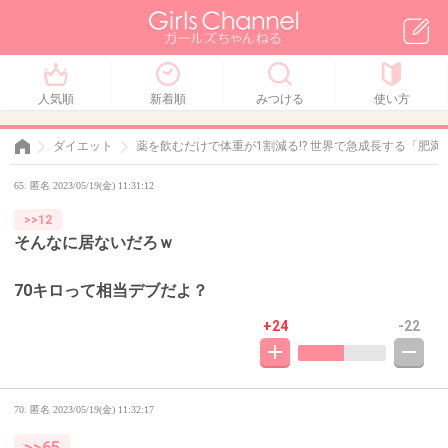
人気順
新着順
みつける
使い方
ダイエット
薬を飲むだけで体重が1割減る!? 世界で急成長する「肥
65. 匿名 2023/05/19(金) 11:31:12
>>12
そんなに居ないだろｗ
70キロって相当デブだよ？
+24
-22
70. 匿名
2023/05/19(金) 11:32:17
>>65