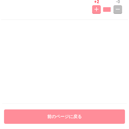
+2
-0
前のページに戻る