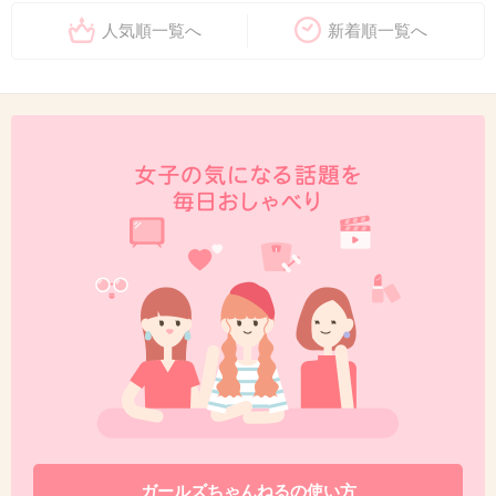
人気順一覧へ
新着順一覧へ
ガールズちゃんねるの使い方