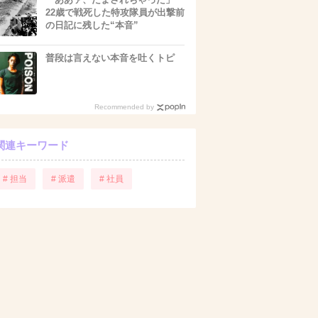
22歳で戦死した特攻隊員が出撃前
の日記に残した“本音”
普段は言えない本音を吐くトピ
Recommended by
関連キーワード
# 担当
# 派遣
# 社員