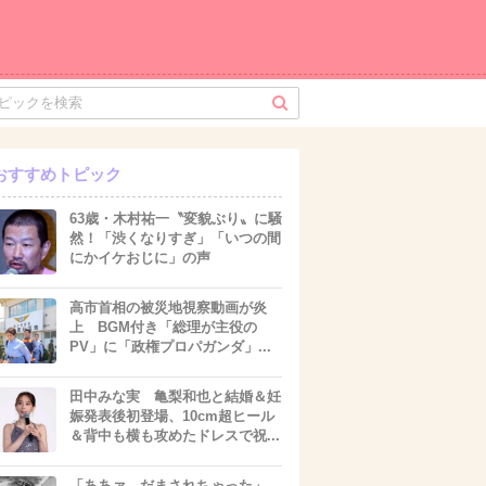
おすすめトピック
63歳・木村祐一〝変貌ぶり〟に騒
然！「渋くなりすぎ」「いつの間
にかイケおじに」の声
高市首相の被災地視察動画が炎
上 BGM付き「総理が主役の
PV」に「政権プロパガンダ」...
田中みな実 亀梨和也と結婚＆妊
娠発表後初登場、10cm超ヒール
＆背中も横も攻めたドレスで祝...
「ああァ、だまされちゃった」