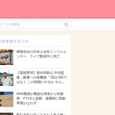
おすすめトピック
韓国在住の日本人女性インフルエ
ンサー ライブ配信中に死亡
【高校野球】智弁和歌山 中谷監
督…酷暑への危機感「7回か9回で
はなく この時期にやるか やら...
NHK職員が番組出演者から性被
害 PTSDと診断、復職時に異動
希望かなわず
変な方向に行ってるなと思う物・