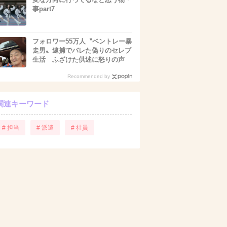
事part7
フォロワー55万人〝ベントレー暴
走男〟逮捕でバレた偽りのセレブ
生活 ふざけた供述に怒りの声
Recommended by
関連キーワード
# 担当
# 派遣
# 社員