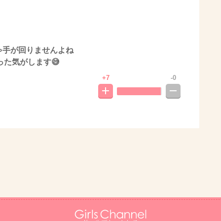
りゃ手が回りませんよね
た気がします😅
+7
-0