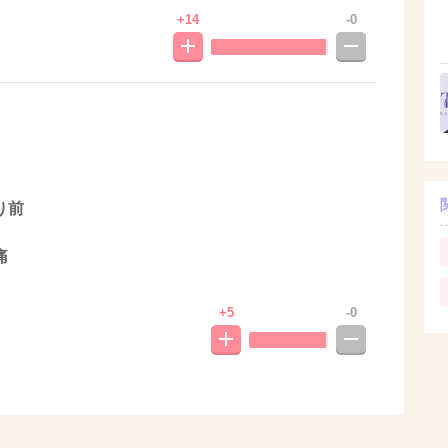
+14
-0
り前
痛
+5
-0