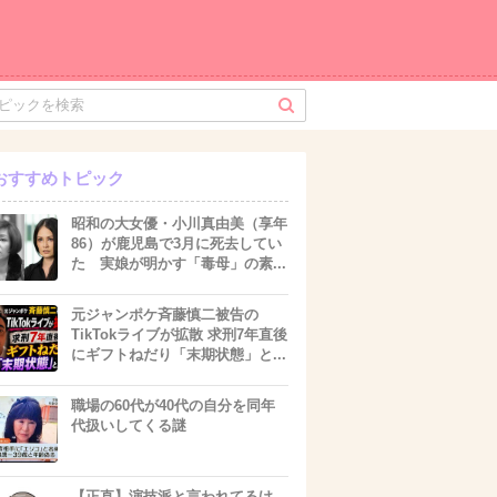
おすすめトピック
昭和の大女優・小川真由美（享年
86）が鹿児島で3月に死去してい
た 実娘が明かす「毒母」の素...
元ジャンポケ斉藤慎二被告の
TikTokライブが拡散 求刑7年直後
にギフトねだり「末期状態」と...
職場の60代が40代の自分を同年
代扱いしてくる謎
【正直】演技派と言われてるけ