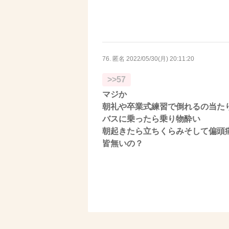
76. 匿名
2022/05/30(月) 20:11:20
>>57
マジか
朝礼や卒業式練習で倒れるの当た
バスに乗ったら乗り物酔い
朝起きたら立ちくらみそして偏頭
皆無いの？