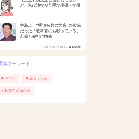
ど、私は演技が苦手な俳優・女優
中島歩、“明治時代の文豪”の玄孫
だった「教科書にも載っている」
名前も先祖に由来
Recommended by
関連キーワード
# めまい
# 立ちくらみ
# 起立性調節障害