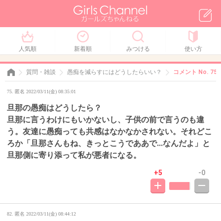
人気順
新着順
みつける
使い方
質問・雑談
愚痴を減らすにはどうしたらいい？
コメント No. 75
75. 匿名 2022/03/11(金) 08:35:01
旦那の愚痴はどうしたら？
旦那に言うわけにもいかないし、子供の前で言うのも違
う。友達に愚痴っても共感はなかなかされない。それどこ
ろか「旦那さんもね、きっとこうでああで...なんだよ」と
旦那側に寄り添って私が悪者になる。
+5
-0
82. 匿名
2022/03/11(金) 08:44:12