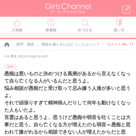
人気順
新着順
みつける
使い方
質問・雑談
愚痴を減らすにはどうしたらいい？
コメント No. 114
114. 匿名 2022/03/11(金) 10:34:37
>>1
愚痴は悪いものと決めつける風潮があるから言えなくなっ
て自ら亡くなる人がいるんだと思うよ。
悩み相談が愚痴だと受け取って忌み嫌う人達が多いと思う
よ。
それで頑張りすぎて精神病んだりして何年も動けなくなっ
た人もいたよ。
言霊はあると思うよ、思うけど愚痴や弱音を吐くことは大
事だと思う。自ら亡くなる方が増えたのも弱音＝愚痴と思
われて嫌がれるから相談できない人が増えたからだと思