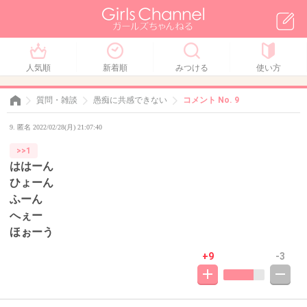
人気順
新着順
みつける
使い方
質問・雑談
愚痴に共感できない
コメント No. 9
9. 匿名 2022/02/28(月) 21:07:40
>>1
ははーん
ひょーん
ふーん
へぇー
ほぉーう
+9
-3