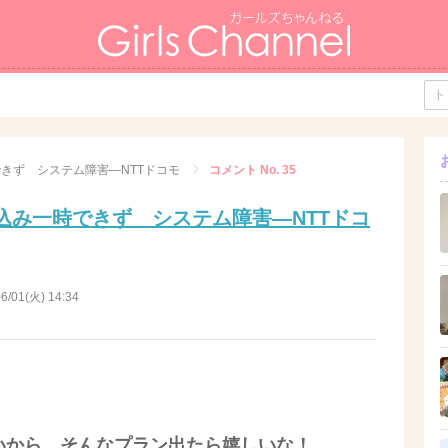
きず システム障害―NTTドコモ
コメント No. 35
込み一時できず システム障害―NTTドコ
6/01(火) 14:34
いから、そんなプラン出たら嬉しいな！