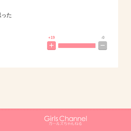
思った
+19
-0