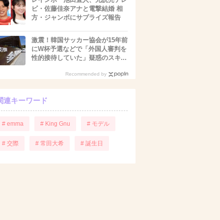
ビ・佐藤佳奈アナと電撃結婚 相
方・ジャンボにサプライズ報告
激震！韓国サッカー協会が15年前
にW杯予選などで「外国人審判を
性的接待していた」疑惑のスキ...
Recommended by
関連キーワード
# emma
# King Gnu
# モデル
# 交際
# 常田大希
# 誕生日