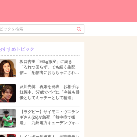
おすすめトピック
坂口杏里「98kg激変」に続き
「ろれつ回らず」でも続く生配
信…「配信者におもちゃにされ...
及川光博 再婚を発表 お相手は
妊娠中、57歳でパパに「今後も俳
優としてミッチーとして精進」
【ラグビー】サイモニ・ヴニラン
ギさん(26)が急死 「熱中症で搬
送」 九州電力キューデンヴォ...
レインボー池田直人、元読売テレ