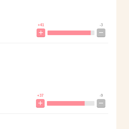
+41
-3
+37
-9