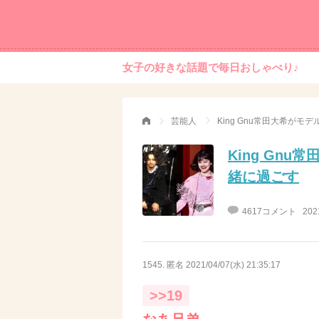
女子の好きな話題で毎日おしゃべり♪
芸能人
King Gnu常田大希が
King Gn
緒に過ごす
4617コメント
202
1545. 匿名
2021/04/07(水) 21:35:17
>>19