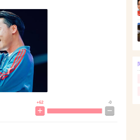
+62
-0