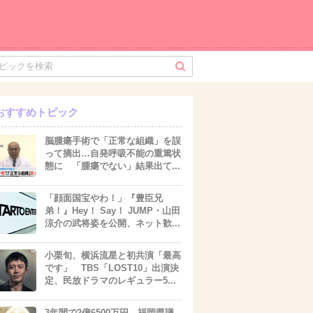
おすすめトピック
脳腫瘍手術で「正常な組織」を誤
って摘出…自発呼吸不能の重篤状
態に 「腫瘍でない」結果出て...
「顔面国宝やわ！」『豊臣兄
弟！』Hey！ Say！ JUMP・山田
涼介の武将姿を公開、ネット歓...
小栗旬、横浜流星と初共演「最高
です」 TBS「LOST10」出演決
定、民放ドラマのレギュラー5...
3年間で2億6500万円 福岡県議