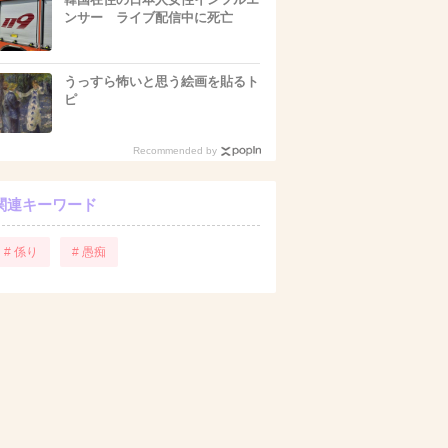
ンサー ライブ配信中に死亡
うっすら怖いと思う絵画を貼るト
ピ
Recommended by
関連キーワード
# 係り
# 愚痴