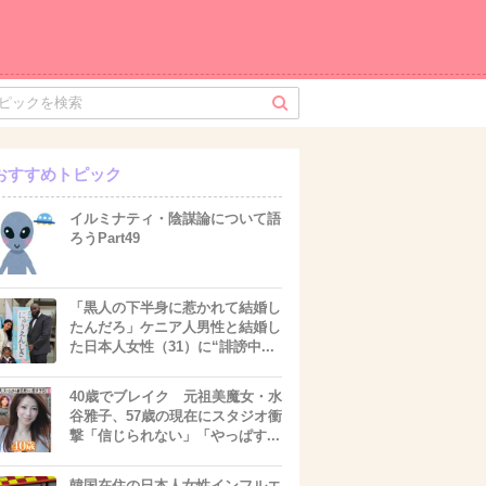
おすすめトピック
イルミナティ・陰謀論について語
ろうPart49
「黒人の下半身に惹かれて結婚し
たんだろ」ケニア人男性と結婚し
た日本人女性（31）に“誹謗中...
40歳でブレイク 元祖美魔女・水
谷雅子、57歳の現在にスタジオ衝
撃「信じられない」「やっぱす...
韓国在住の日本人女性インフルエ