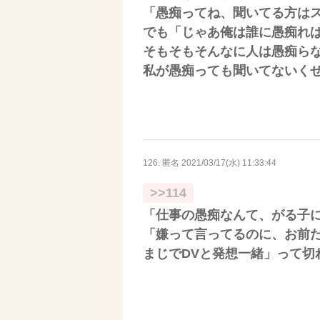
「愚痴ってね、聞いてる方は
でも「じゃあ俺は誰に愚痴れ
そもそもそんなに人は愚痴ら
私が愚痴っても聞いてないく
126. 匿名
2021/03/17(水) 11:33:44
>>114
「仕事の愚痴なんて、がる子
「嫌って言ってるのに、お前
まじでDVと発想一緒」って切