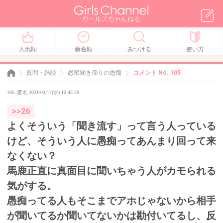
人気順
新着順
みつける
使い方
質問・雑談
愚痴聞き係りの愚痴
コメント No. 105
105. 匿名 2021/03/17(水) 10:45:29
>>26
よくそういう「聞き流す」って言う人っている
けど、そういう人に愚痴ってあんまり回って来
なくない？
馬鹿正直に真面目に聞いちゃう人がカモられる
気がする。
愚痴ってる人もそこまでアホじゃないから相手
が聞いてるか聞いてないかは勘付いてるし、反