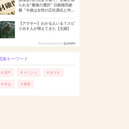
られる“最後の選択” 日銀植田総
裁「今後は女性の正社員化と外...
【アラサー】わかる人いる？スピ
り出す人が増えてきた【主婦】
Recommended by
関連キーワード
# JOY
# イベント
# キツイ
# 中止
# 家賃