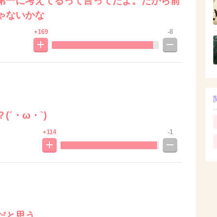
第一に考えてるって言ってたよ。だから前
ゃないかな
+169
-8
´・ω・`)
+114
-1
だと思う…