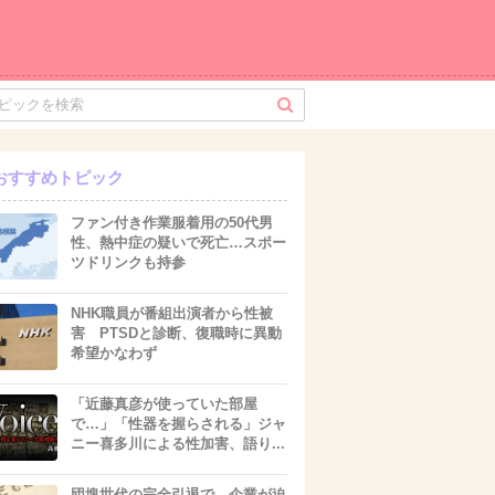
おすすめトピック
ファン付き作業服着用の50代男
性、熱中症の疑いで死亡…スポー
ツドリンクも持参
NHK職員が番組出演者から性被
害 PTSDと診断、復職時に異動
希望かなわず
「近藤真彦が使っていた部屋
で…」「性器を握らされる」ジャ
ニー喜多川による性加害、語り...
団塊世代の完全引退で、企業が迫