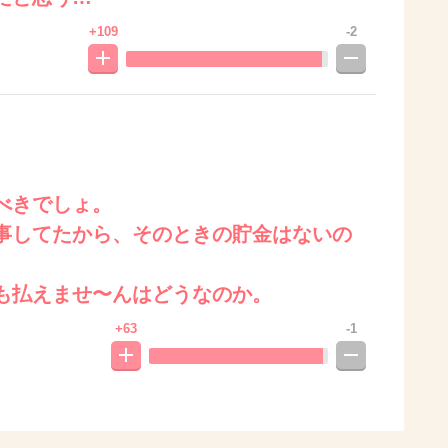
+109
-2
べきでしょ。
事してたから、そのときの貯金はないの
も払えませ〜んはどうなのか。
+63
-1