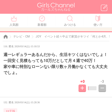
人気順
新着順
みつける
使い方
テレビ・CM
JOY イベント続々中止で家賃がキツイ「何とか4月、5
116. 匿名 2020/03/14(土) 15:18:53
週一レギュラーあるんだから、生活キツくはないでしょ！
一回安く見積もっても10万だとして月４週で40万！
家や車に特別なローンない限り数ヶ月働かなくても大丈夫
でしょ。
+0
-3
132. 匿名
2020/03/14(土) 15:28:36
>>116