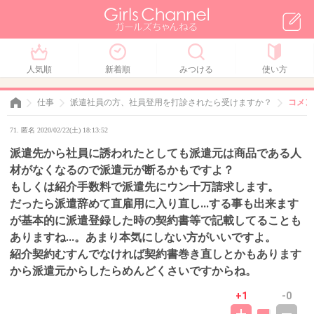
人気順
新着順
みつける
使い方
仕事
派遣社員の方、社員登用を打診されたら受けますか？
コメント
71. 匿名 2020/02/22(土) 18:13:52
派遣先から社員に誘われたとしても派遣元は商品である人
材がなくなるので派遣元が断るかもですよ？
もしくは紹介手数料で派遣先にウン十万請求します。
だったら派遣辞めて直雇用に入り直し...する事も出来ます
が基本的に派遣登録した時の契約書等で記載してることも
ありますね...。あまり本気にしない方がいいですよ。
紹介契約むすんでなければ契約書巻き直しとかもあります
から派遣元からしたらめんどくさいですからね。
+1
-0