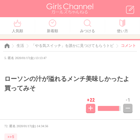
人気順
新着順
みつける
使い方
生活
「やる気スイッチ」を誰かに見つけてもらうトピ
コメント No
5. 匿名 2020/01/17(金) 13:13:47
ローソンの汁が溢れるメンチ美味しかったよ
買ってみそ
+22
-1
72. 匿名
2020/01/17(金) 14:34:56
>>5