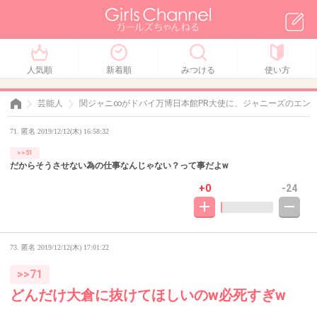
人気順
新着順
みつける
使い方
芸能人
関ジャニ∞がドバイ万博日本館PR大使に、ジャニーズのエン
71. 匿名 2019/12/12(木) 16:58:32
>>51
だからそうさせない為の仕事なんじゃない？って事だよw
+0
-24
73. 匿名
2019/12/12(木) 17:01:22
>>71
どんだけ大倉に抜けてほしいのw必死すぎw