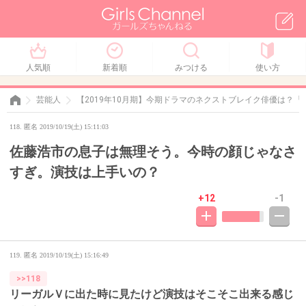
人気順
新着順
みつける
使い方
芸能人
【2019年10月期】今期ドラマのネクストブレイク俳優は？
118. 匿名 2019/10/19(土) 15:11:03
佐藤浩市の息子は無理そう。今時の顔じゃなさ
すぎ。演技は上手いの？
+12
-1
119. 匿名
2019/10/19(土) 15:16:49
>>118
リーガルＶに出た時に見たけど演技はそこそこ出来る感じ