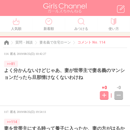
人気順
新着順
みつける
使い方
質問・雑談
妻名義で住宅ローン
コメント No. 114
114. 匿名 2019/08/25(日) 10:42:27
>>81
よく分かんないけどじゃあ、妻が世帯主で妻名義のマンシ
ョンだったら旦那情けなくないわけね
+0
-0
117. 匿名
2019/08/25(日) 19:54:11
>>114
妻を世帯主にする時って養子に入ったか、妻の方がはるか