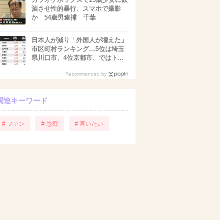
酒させ性的暴行、スマホで撮影
か 54歳男逮捕 千葉
日本人が減り「外国人が増えた」
市区町村ランキング…5位は埼玉
県川口市、4位京都市、ではト...
Recommended by
関連キーワード
# ファン
# 愚痴
# 言いたい