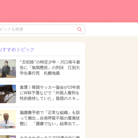
おすすめトピック
“主犯格”の特定少年・川口侑斗被
告に「無期懲役」の判決 江別大
学生暴行死 札幌地裁
激震！韓国サッカー協会が15年前
にW杯予選などで「外国人審判を
性的接待していた」疑惑のスキ...
脳腫瘍手術で「正常な組織」を誤
って摘出…自発呼吸不能の重篤状
態に 「腫瘍でない」結果出て...
カラオケボックスで15歳少女に飲